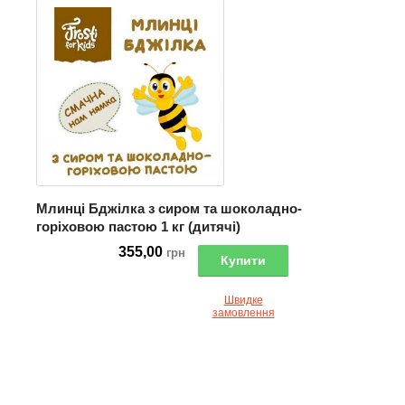
Млинці Бджілка з сиром та шоколадно-
горіховою пастою 1 кг (дитячі)
355,00
грн
Купити
Швидке
замовлення