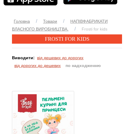
/
/
Головна
Товари
НАПІВФАБРИКАТИ
/
ВЛАСНОГО ВИРОБНИЦТВА.
Frosti for kids
FROSTI FOR KIDS
Виводити:
від дешевих до дорогих
від дорогих до дешевих
по надходженню