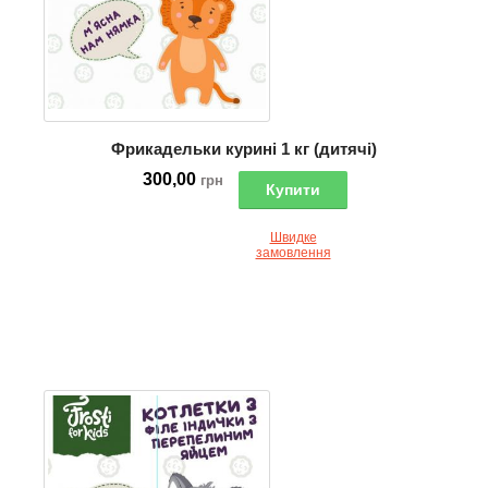
Фрикадельки курині 1 кг (дитячі)
300,00
грн
Купити
Швидке
замовлення