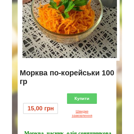
Морква по-корейськи 100
гр
Купити
15,00
грн
Швидке
замовлення
Морква, часник, олія соняшникова