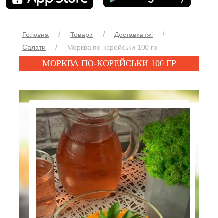
/
/
/
Головна
Товари
Доставка їжі
/
Салати
Морква по-корейськи 100 гр
МОРКВА ПО-КОРЕЙСЬКИ 100 ГР